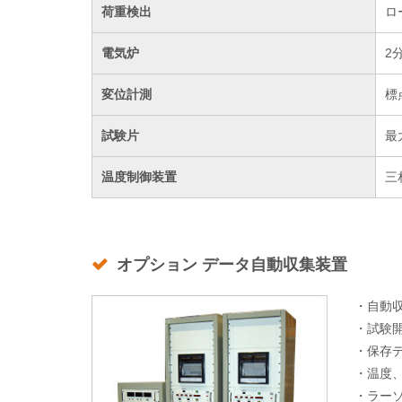
荷重検出
ロ
電気炉
2
変位計測
標
試験片
最
温度制御装置
三
オプション データ自動収集装置
・自動
・試験
・保存
・温度
・ラー