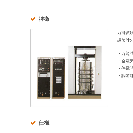
特徴
万能試
調節計
・万能
・全電気
・停電
・調節
仕様