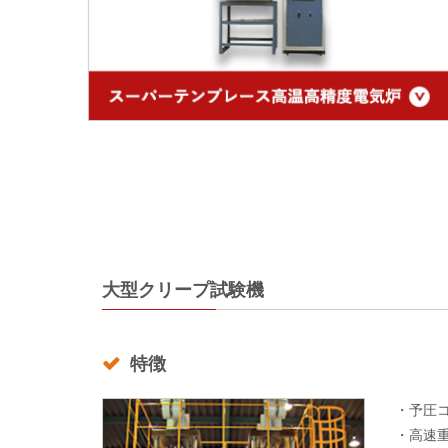
大型クリープ試験機
特徴
・予圧
・高速