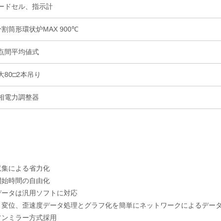
ードセル、指示計
分割筒形環状炉MAX 900℃
点間平均値式
大80□2本吊り
相電力調整器
収集による省力化
開始時間の自由化
データは汎用ソフトに対応
、変位、歪速度データ処理とグラフ化を簡単にネットワークによるデー
ソンミラー方式採用