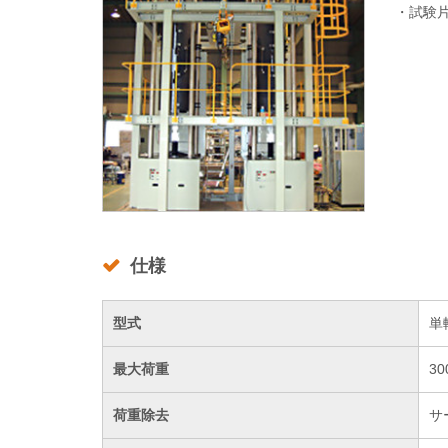
・試験
仕様
型式
単
最大荷重
30
荷重除去
サ