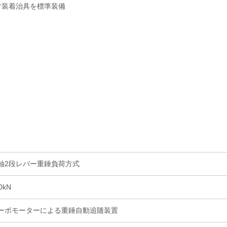
片装着治具を標準装備
軸2段レバー重錘負荷方式
0kN
ーボモーターによる重錘自動追随装置