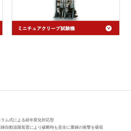
コラム式による経年変化対応型
重錘自動追随装置により破断時も安全に重錘の衝撃を吸収